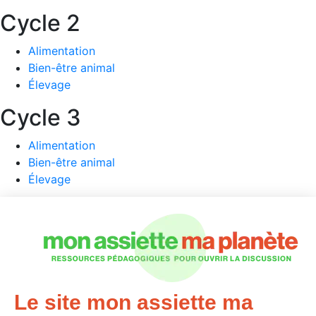
Cycle 2
Alimentation
Bien-être animal
Élevage
Cycle 3
Alimentation
Bien-être animal
Élevage
Collège / Lycée
Alimentation
Élevage
Métiers
Le site mon assiette ma
Nous contacter