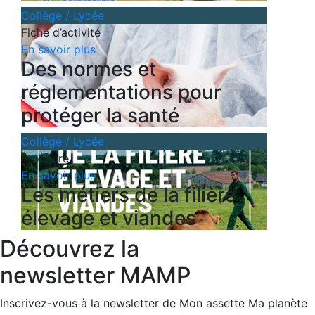
Collège / Lycée
Fiche d’activité
En savoir plus
Des normes et
réglementations pour
protéger la santé
Collège / Lycée
Brochure
En savoir plus
Les métiers de la filière
élevage et viandes
Découvrez la
newsletter MAMP
Inscrivez-vous à la newsletter de Mon assette Ma planète