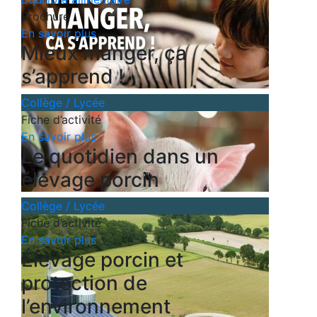
Brochure
En savoir plus
Mieux manger, ça
s’apprend !
Collège / Lycée
Fiche d’activité
En savoir plus
Le quotidien dans un
élevage porcin
Collège / Lycée
Fiche d’activité
En savoir plus
Élevage porcin et
protection de
l’environnement