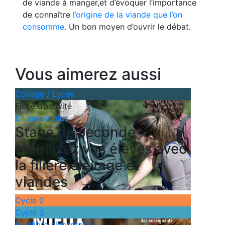
de viande à manger,
et d’évoquer l’importance
de connaître
l’origine de la viande que l’on
consomme
. Un bon moyen d’ouvrir le débat.
Vous aimerez aussi
Collège / Lycée
Fiche d’activité
En savoir plus
Stage de seconde :
mobilisez vos élèves avec
la filière élevage et
viandes
Cycle 2
Cycle 3
Équilibre alimentaire