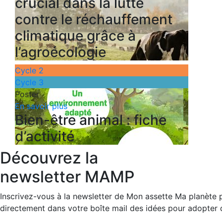
crucial dans la lutte
contre le réchauffement
climatique grâce à
l’agroécologie
Cycle 2
Cycle 3
Poster
En savoir plus
Bien-être animal : fiche
d’activité
Découvrez la
newsletter MAMP
Inscrivez-vous à la newsletter de Mon assette Ma planète p
directement dans votre boîte mail des idées pour adopter d