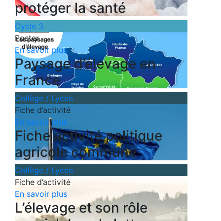
protéger la santé
Cycle 3
Poster
En savoir plus
Paysage d’élevage en
France
Collège / Lycée
Fiche d’activité
En savoir plus
Fiche activité politique
agricole commune
Collège / Lycée
Fiche d’activité
En savoir plus
L’élevage et son rôle