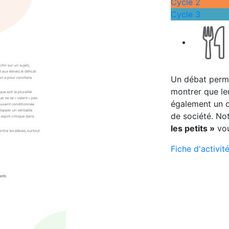
Cycle 2
Cycle 3
Un débat permet
montrer que le
également un o
de société. No
les petits »
vou
Fiche d'activit