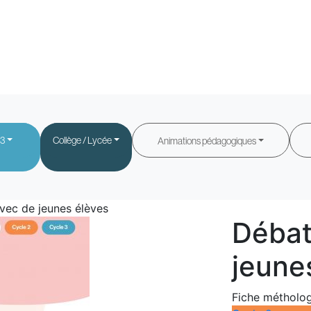
 3
Collège / Lycée
Animations pédagogiques
vec de jeunes élèves
Débat
jeune
Fiche métholo