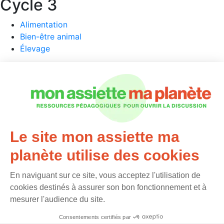
Cycle 3
Alimentation
Bien-être animal
Élevage
Collège / Lycée
Alimentation
Élevage
Métiers
Le site mon assiette ma
Nous contacter
Mentions légales
planète utilise des cookies
Plan du site
Protection des données personnelles
En naviguant sur ce site, vous acceptez l'utilisation de
Préférences cookies
cookies destinés à assurer son bon fonctionnement et à
mesurer l'audience du site.
Consentements certifiés par