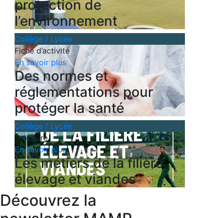
protection de
l’environnement
Collège / Lycée
Fiche d’activité
En savoir plus
Des normes et
réglementations pour
protéger la santé
Collège / Lycée
Brochure
En savoir plus
Les métiers de la filière
élevage et viandes
Découvrez la