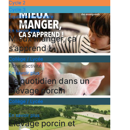
Cycle 2
Cycle 3
Équilibre alimentaire
Brochure
En savoir plus
Mieux manger, ça
s’apprend !
Collège / Lycée
Fiche d’activité
En savoir plus
Le quotidien dans un
élevage porcin
Collège / Lycée
Fiche d’activité
En savoir plus
Élevage porcin et